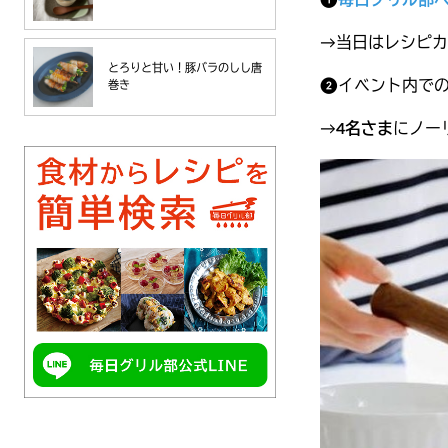
❶
毎日グリル部
→当日はレシピカ
とろりと甘い！豚バラのしし唐
❷イベント内で
巻き
→
4名さま
にノー