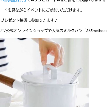
への部員登録完了
で
✉レシピカード✉
をご自宅にお届けします☝️
ードを見ながらイベントにご参加いただけます。
の
プレゼント抽選
に参加できます♪
リツ公式オンラインショップで人気のミルクパン「365method