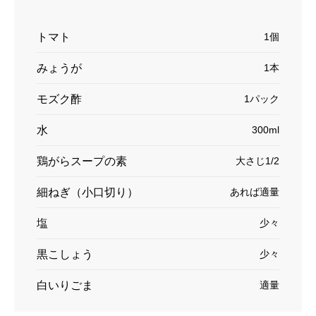
トマト
1個
みょうが
1本
モズク酢
1パック
水
300ml
鶏がらスープの素
大さじ1/2
細ねぎ（小口切り）
あれば適量
塩
少々
黒こしょう
少々
白いりごま
適量