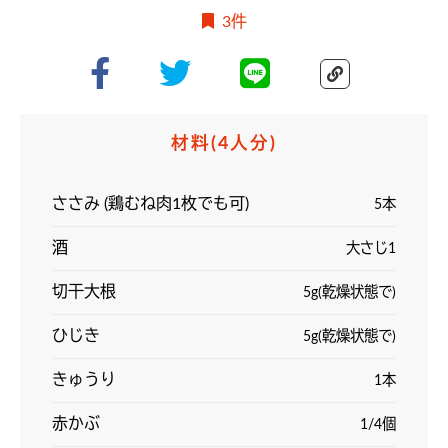
3件
材料
(4人分)
ささみ (鶏むね肉1枚でも可)
5本
酒
大さじ1
切干大根
5g(乾燥状態で)
ひじき
5g(乾燥状態で)
きゅうり
1本
赤かぶ
1/4個