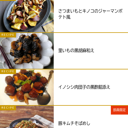
さつまいもとキノコのジャーマンポ
テト風
RECIPE
里いもの黒胡麻和え
RECIPE
イノシシ肉団子の黒酢餡添え
RECIPE
部員限定
豚キムチそばめし