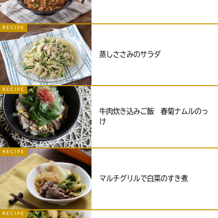
RECIPE
蒸しささみのサラダ
RECIPE
牛肉炊き込みご飯 春菊ナムルのっ
け
RECIPE
マルチグリルで白菜のすき煮
RECIPE