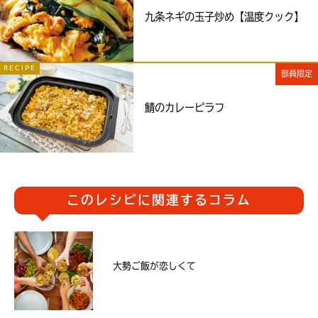
九条ネギの玉子炒め【温度クック】
RECIPE
部員限定
鯖のカレーピラフ
このレシピに関連するコラム
大勢ご飯が恋しくて