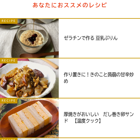
あなたにおススメのレシピ
RECIPE
ゼラチンで作る 豆乳ぷりん
RECIPE
作り置きに！きのこと蒟蒻の甘辛炒
め
RECIPE
厚焼きがおいしい だし巻き卵サン
ド 【温度クック】