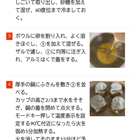
しごいて取り出し、砂糖を加え
て混ぜ、60度位まで冷ましてお
く。
ボウルに卵を割り入れ、よく溶
きほぐし、②を加えて混ぜる。

ザルで濾し、①に均等に注ぎ入
れ、アルミはくで蓋をする。
厚手の鍋にふきんを敷き③を並
べる。

カップの高さ2/3まで水をそそ
ぎ、鍋の蓋を閉めて点火する。
モードキー押して温度表示を設
定する90℃付近になったら火を
弱め5分加熱する。

火を消してそのまま15分ほど予