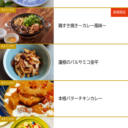
RECIPE
部員限定
鶏すき焼き～カレー風味～
RECIPE
蓮根のバルサミコ金平
RECIPE
本格バターチキンカレー
RECIPE