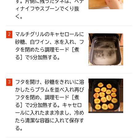
す。片側に残ったタネは、ペテ
ィナイフやスプーンでくり抜
く。
マルチグリルのキャセロールに
砂糖、白ワイン、水を入れ、フ
タを閉めたら調理モード［煮
る］で5分加熱する。
フタを開け、砂糖をきれいに溶
かしたらプラムを並べ入れ再び
フタを閉め、調理モード［煮
る］で2分加熱する。キャセロ
ールに入れたまま冷まし、冷め
たら清潔な容器に入れて保存す
る。