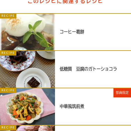
このレシピに関連するレシピ
RECIPE
コーヒー葛餅
RECIPE
低糖質 豆腐のガトーショコラ
RECIPE
部員限定
中華風筑前煮
RECIPE