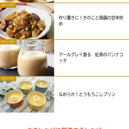
RECIPE
作り置きに！きのこと蒟蒻の甘辛炒
め
RECIPE
アールグレイ香る 紅茶のパンナコ
ッタ
RECIPE
なめらか！とうもろこしプリン