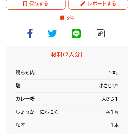
保存する
レポートする
6件
材料
(2人分)
鶏もも肉
200g
塩
小さじ1/2
カレー粉
大さじ１
しょうが・にんにく
各１片
なす
１本