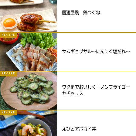
居酒屋風 鶏つくね
RECIPE
サムギョプサル～にんにく塩だれ～
RECIPE
ワタまでおいしく！ノンフライゴー
ヤチップス
RECIPE
えびとアボカド丼