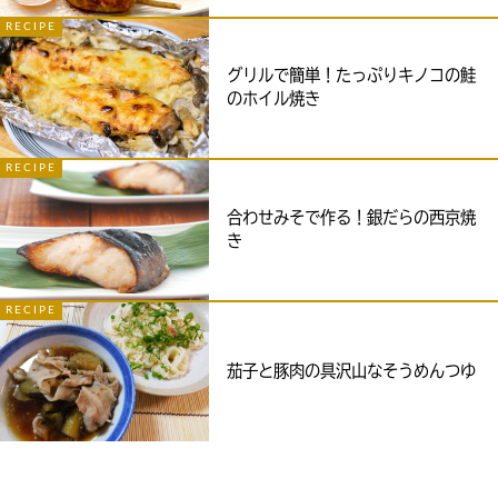
RECIPE
グリルで簡単！たっぷりキノコの鮭
のホイル焼き
RECIPE
合わせみそで作る！銀だらの西京焼
き
RECIPE
茄子と豚肉の具沢山なそうめんつゆ