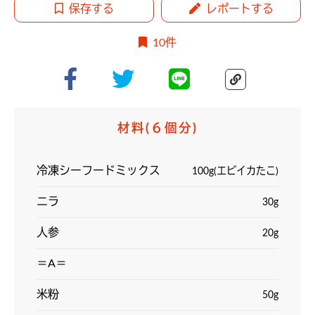
保存する
レポートする
10件
材料
(６個分)
冷凍シーフードミックス
100g(エビイカたこ)
ニラ
30g
人参
20g
＝A＝
米粉
50g