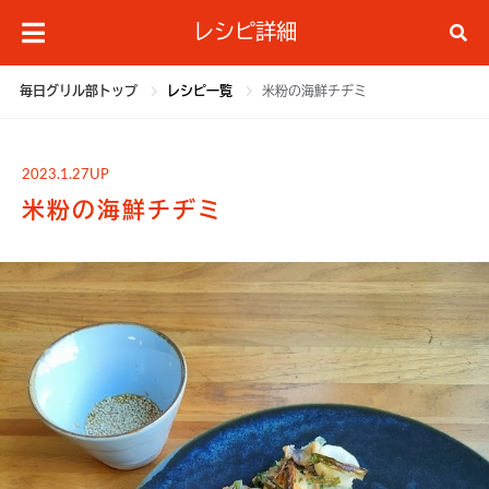
レシピ詳細
毎日グリル部トップ
レシピ一覧
米粉の海鮮チヂミ
2023.1.27UP
米粉の海鮮チヂミ