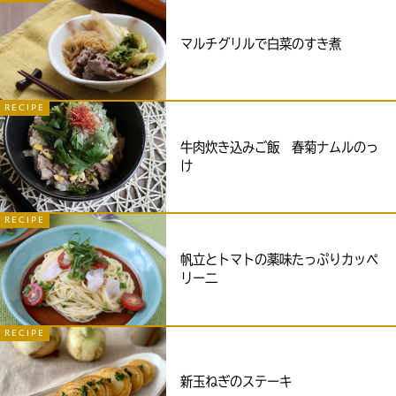
マルチグリルで白菜のすき煮
RECIPE
牛肉炊き込みご飯 春菊ナムルのっ
け
RECIPE
帆立とトマトの薬味たっぷりカッペ
リー二
RECIPE
新玉ねぎのステーキ