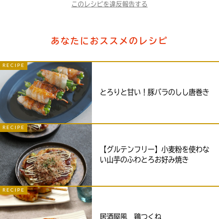
このレシピを違反報告する
あなたにおススメのレシピ
RECIPE
とろりと甘い！豚バラのしし唐巻き
RECIPE
【グルテンフリー】小麦粉を使わな
い山芋のふわとろお好み焼き
RECIPE
居酒屋風 鶏つくね