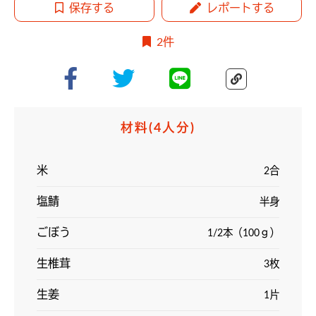
保存する
レポートする
2件
材料
(4人分)
米
2合
️塩鯖
半身
️ごぼう
1/2本（100ｇ）
生椎茸
3枚
生姜
1片