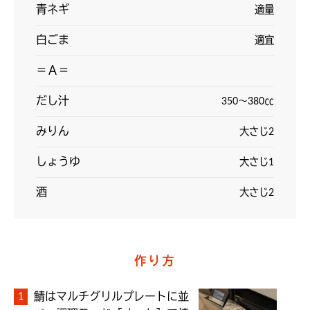
青ネギ
適量
白ごま
適宜
＝Ａ＝
️だし汁
350～380㏄
みりん
大さじ2
しょうゆ
大さじ1
️酒
大さじ2
作り方
鯖はマルチグリルプレートに並