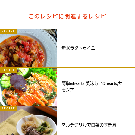
このレシピに関連するレシピ
RECIPE
無水ラタトゥイユ
RECIPE
簡単&hearts;️美味しい&hearts;️サー
モン丼
RECIPE
マルチグリルで白菜のすき煮