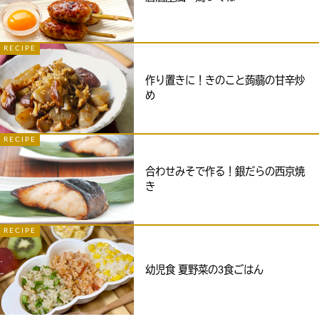
RECIPE
作り置きに！きのこと蒟蒻の甘辛炒
め
RECIPE
合わせみそで作る！銀だらの西京焼
き
RECIPE
幼児食 夏野菜の3食ごはん