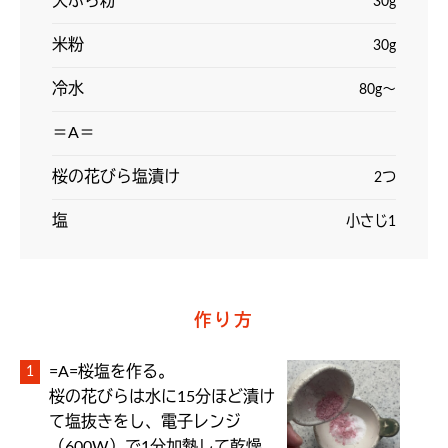
天ぷら粉
30g
米粉
30g
冷水
80g～
＝A＝
桜の花びら塩漬け
2つ
塩
小さじ1
作り方
=A=桜塩を作る。

桜の花びらは水に15分ほど漬け
て塩抜きをし、電子レンジ
（600W）で1分加熱して乾燥