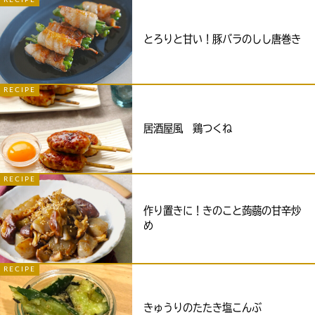
RECIPE
とろりと甘い！豚バラのしし唐巻き
RECIPE
居酒屋風 鶏つくね
RECIPE
作り置きに！きのこと蒟蒻の甘辛炒
め
RECIPE
きゅうりのたたき塩こんぶ