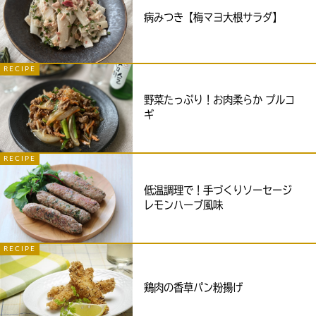
病みつき【梅マヨ大根サラダ】
RECIPE
野菜たっぷり！お肉柔らか プルコ
ギ
RECIPE
低温調理で！手づくりソーセージ
レモンハーブ風味
RECIPE
鶏肉の香草パン粉揚げ