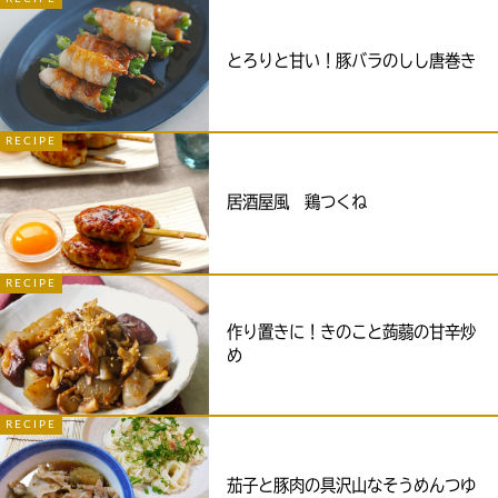
とろりと甘い！豚バラのしし唐巻き
RECIPE
居酒屋風 鶏つくね
RECIPE
作り置きに！きのこと蒟蒻の甘辛炒
め
RECIPE
茄子と豚肉の具沢山なそうめんつゆ