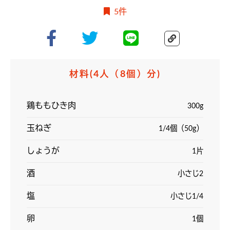
5件
材料
(4人（8個）分)
鶏ももひき肉
300g
️玉ねぎ
1/4個（50g）
️しょうが
1片
酒
小さじ2
塩
小さじ1/4
卵
1個