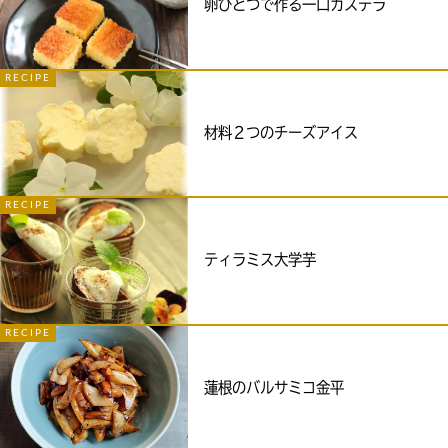
卵ひとつで作る一口カステラ
RECIPE
材料２つのチーズアイス
RECIPE
ティラミス大学芋
RECIPE
蓮根のバルサミコ金平