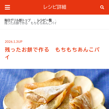
レシピ詳細
毎日グリル部トップ
レシピ一覧
残ったお餅で作る もちもちあんこパイ
2026.1.3UP
残ったお餅で作る もちもちあんこパ
イ