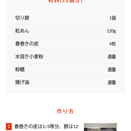
材料
(12個分)
切り餅
1個
粒あん
120g
春巻きの皮
4枚
水溶き小麦粉
適量
粉糖
適量
揚げ油
適量
作り方
春巻きの皮は1/3等分、餅は12