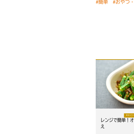
#簡単
#おやつ
REC
レンジで簡単！オ
え