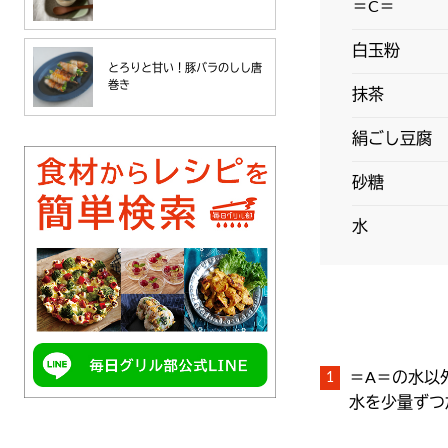
＝C＝
白玉粉
とろりと甘い！豚バラのしし唐
巻き
抹茶
絹ごし豆腐
砂糖
水
＝A＝の水以
水を少量ずつ