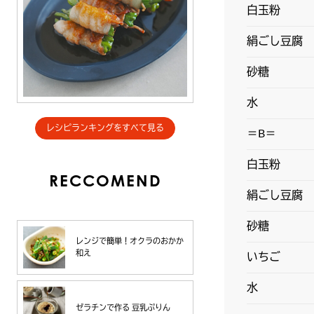
白玉粉
絹ごし豆腐
砂糖
水
レシピランキングをすべて見る
＝B＝
白玉粉
RECCOMEND
絹ごし豆腐
砂糖
レンジで簡単！オクラのおかか
和え
いちご
水
ゼラチンで作る 豆乳ぷりん