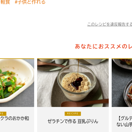
・軽食
#子供と作れる
このレシピを違反報告す
あなたにおススメの
IPE
RECIPE
クラのおかか和
【グル
ゼラチンで作る 豆乳ぷりん
ない山