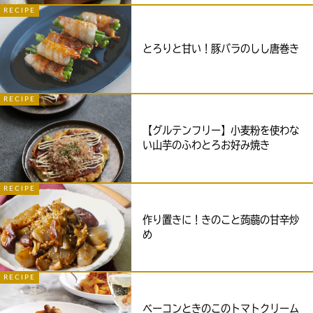
RECIPE
とろりと甘い！豚バラのしし唐巻き
RECIPE
【グルテンフリー】小麦粉を使わな
い山芋のふわとろお好み焼き
RECIPE
作り置きに！きのこと蒟蒻の甘辛炒
め
RECIPE
ベーコンときのこのトマトクリーム