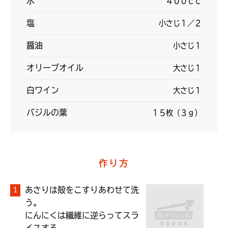
水
４００ｃｃ
塩
小さじ１／２
醤油
小さじ１
オリーブオイル
大さじ１
白ワイン
大さじ１
バジルの葉
１５枚（３ｇ）
作り方
あさりは殻をこすりあわせて洗
う。

にんにくは繊維に逆らってスラ