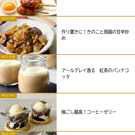
RECIPE
作り置きに！きのこと蒟蒻の甘辛炒
め
RECIPE
アールグレイ香る 紅茶のパンナコ
ッタ
RECIPE
喉ごし最高！コーヒーゼリー
RECIPE