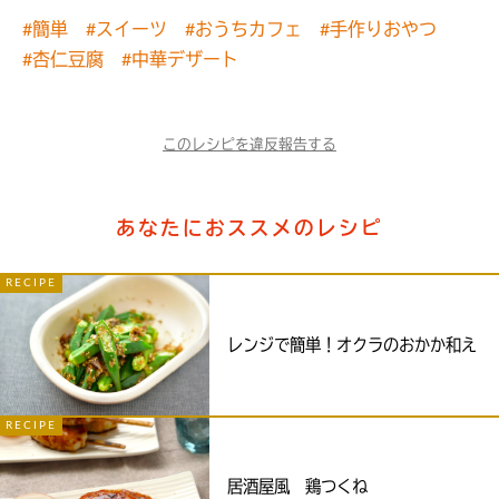
#簡単
#スイーツ
#おうちカフェ
#手作りおやつ
#杏仁豆腐
#中華デザート
このレシピを違反報告する
あなたにおススメのレシピ
RECIPE
レンジで簡単！オクラのおかか和え
RECIPE
居酒屋風 鶏つくね