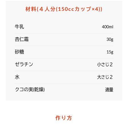
材料
(４人分(150ccカップ×4))
牛乳
400ml
杏仁霜
30g
砂糖
15g
ゼラチン
小さじ２
水
大さじ２
クコの実(乾燥)
適量
作り方