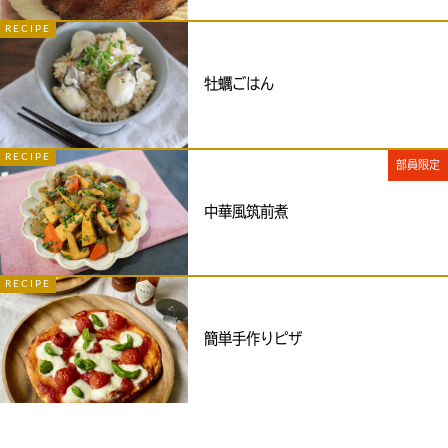
RECIPE
牡蠣ごはん
RECIPE
部員限定
中華風筑前煮
RECIPE
簡単手作りピザ