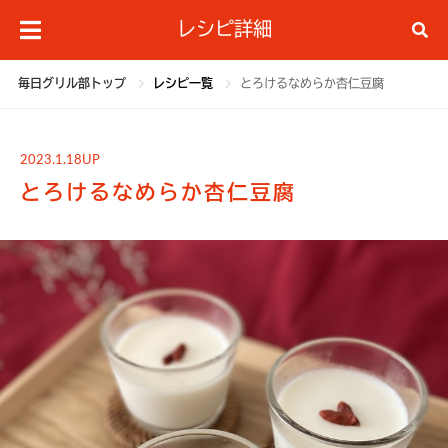
レシピ詳細
毎日グリル部トップ
レシピ一覧
とろけるなめらか杏仁豆腐
2023.1.18UP
とろけるなめらか杏仁豆腐