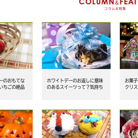
COLUMN
FEAT
&
コラム&特集
ーのおもてな
ホワイトデーのお返しに意味
お菓子
いちごの絶品
のあるスイーツって？気持ち
クリス
を伝える手作りレシピ
「ヘク
い！