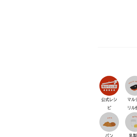
公式レシ
マル
ピ
リル
パン
乳