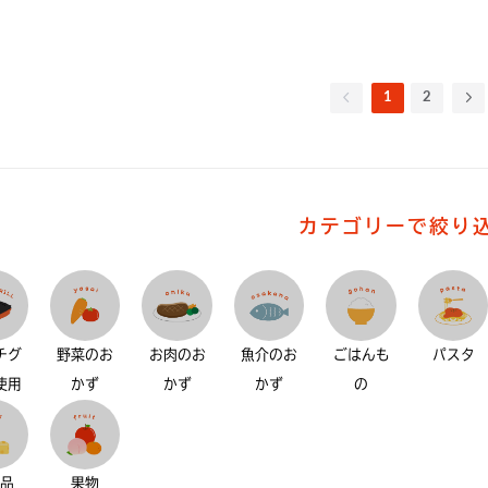
1
2
カテゴリーで絞り
チグ
野菜のお
お肉のお
魚介のお
ごはんも
パスタ
使用
かず
かず
かず
の
製品
果物