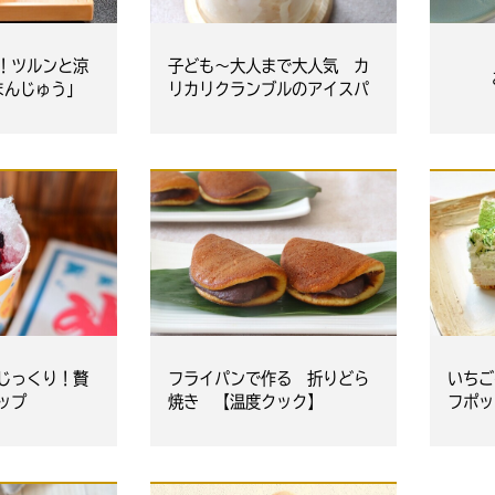
子ども～大人まで大人気 カ
！ツルンと涼
リカリクランブルのアイスパ
まんじゅう」
フェ 【温度クック】
じっくり！贅
フライパンで作る 折りどら
いちご
ップ
焼き 【温度クック】
フポッ