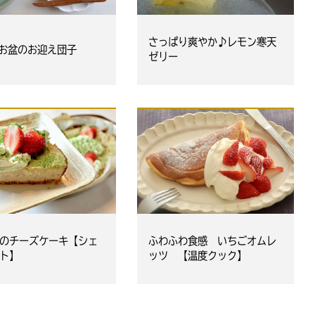
さっぱり爽やか♪レモン寒天
お盆のお迎え団子
ゼリー
のチーズケーキ【シェ
ふわふわ食感 いちごオムレ
ト】
ッツ 【温度クック】