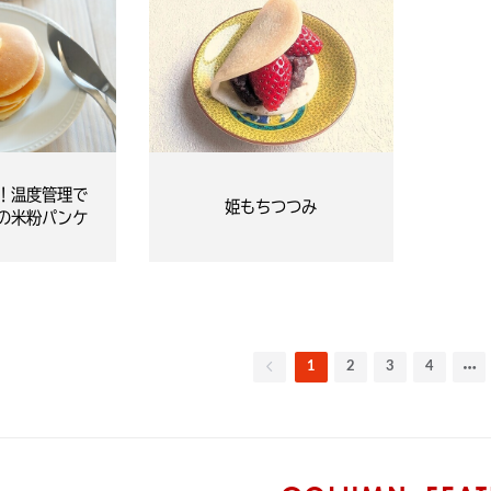
！温度管理で
姫もちつつみ
の米粉パンケ
1
2
3
4