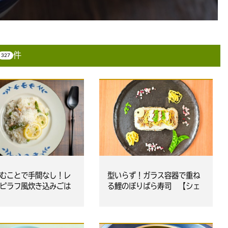
件
327
むことで手間なし！レ
型いらず！ガラス容器で重ね
ピラフ風炊き込みごは
る鯉のぼりばら寿司 【シェ
フポット】