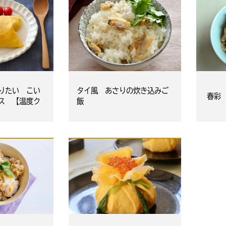
りたい こい
タイ風 あさりの炊き込みご
春彩
ス 【温度ク
飯