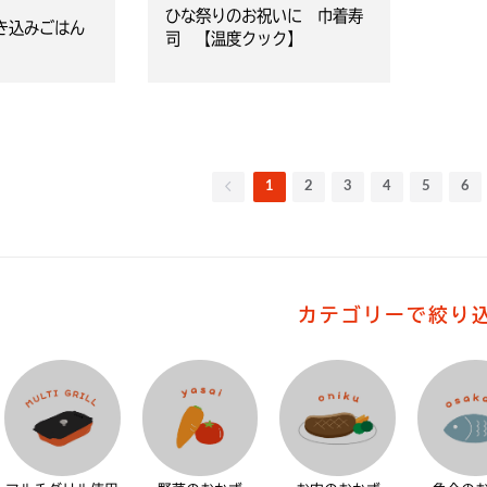
ひな祭りのお祝いに 巾着寿
き込みごはん
司 【温度クック】
1
2
3
4
5
6
カテゴリーで絞り