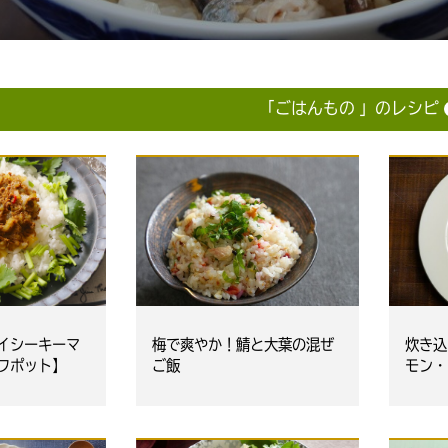
「ごはんもの 」のレシピ
炊き込
イシーキーマ
梅で爽やか！鯖と大葉の混ぜ
モン・
フポット】
ご飯
ん