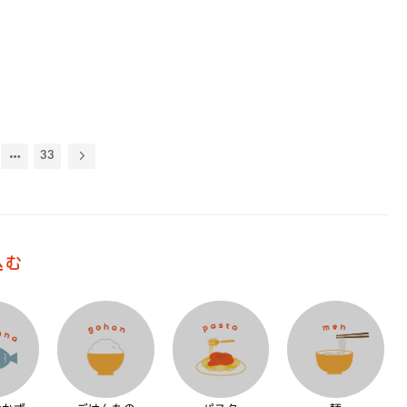
33
込む