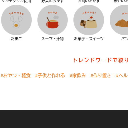
マルチグリル使用
野菜のおかず
お肉のおかず
魚介の
たまご
スープ・汁物
お菓子・スイーツ
パ
トレンドワードで絞
#おやつ・軽食
#子供と作れる
#家飲み
#作り置き
#ヘ