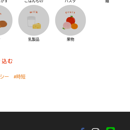
おかず
ごはんもの
パスタ
麺
ン
乳製品
果物
り込む
ルシー
#時短