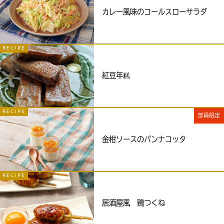
カレー風味のコールスローサラダ
RECIPE
紅豆年糕
RECIPE
部員限定
金柑ソースのパンナコッタ
RECIPE
居酒屋風 鶏つくね