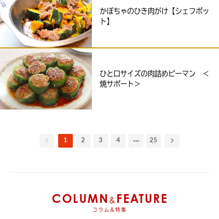
かぼちゃのひき肉がけ【シェフポッ
ト】
ひと口サイズの肉詰めピーマン ＜
焼サポート＞
1
2
3
4
25
COLUMN
FEATURE
&
コラム&特集