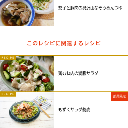
茄子と豚肉の具沢山なそうめんつゆ
このレシピに関連するレシピ
RECIPE
鶏むね肉の満腹サラダ
RECIPE
部員限定
もずくサラダ蕎麦