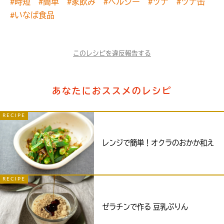
#時短
#簡単
#家飲み
#ヘルシー
#ツナ
#ツナ缶
#いなば食品
このレシピを違反報告する
あなたにおススメのレシピ
RECIPE
レンジで簡単！オクラのおかか和え
RECIPE
ゼラチンで作る 豆乳ぷりん