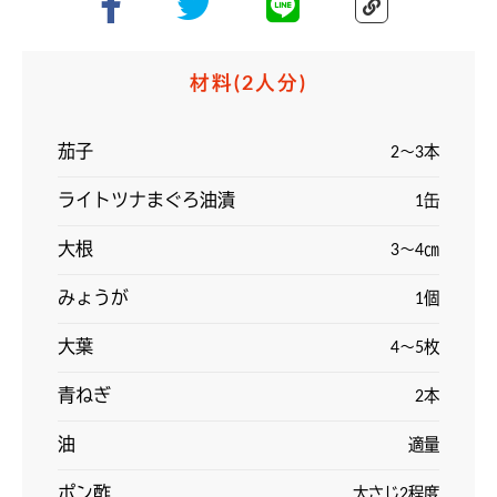
材料
(2人分)
茄子
2～3本
ライトツナまぐろ油漬
1缶
大根
3～4㎝
みょうが
1個
大葉
4～5枚
青ねぎ
2本
油
適量
ポン酢
大さじ2程度