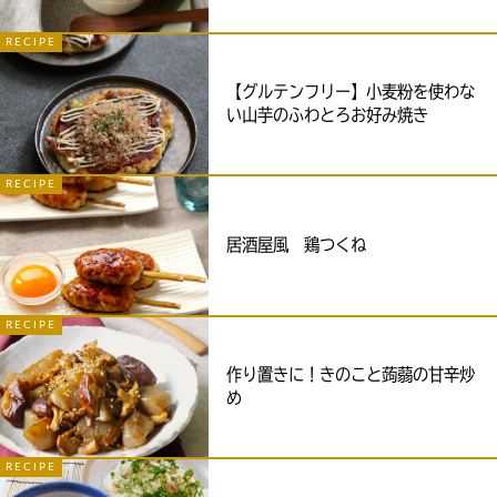
RECIPE
【グルテンフリー】小麦粉を使わな
い山芋のふわとろお好み焼き
RECIPE
居酒屋風 鶏つくね
RECIPE
作り置きに！きのこと蒟蒻の甘辛炒
め
RECIPE