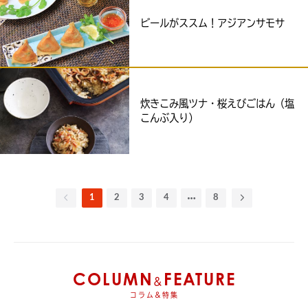
ビールがススム！アジアンサモサ
炊きこみ風ツナ・桜えびごはん（塩
こんぶ入り）
1
2
3
4
8
COLUMN
FEATURE
&
コラム&特集