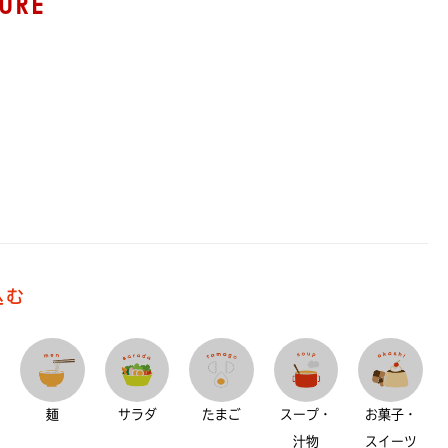
URE
込む
麺
サラダ
たまご
スープ・
お菓子・
汁物
スイーツ