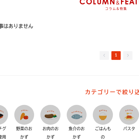
COLUMN
FEAT
&
コラム&特集
事はありません
1
カテゴリーで絞り
チグ
野菜のお
お肉のお
魚介のお
ごはんも
パスタ
使用
かず
かず
かず
の