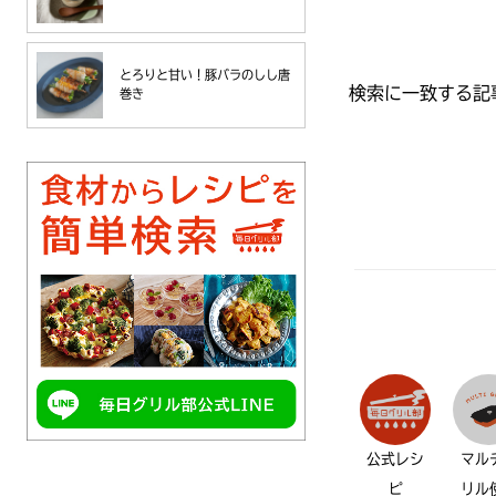
とろりと甘い！豚バラのしし唐
検索に一致する記
巻き
公式レシ
マル
ピ
リル