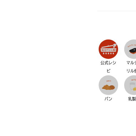
公式レシ
マル
ピ
リル
パン
乳