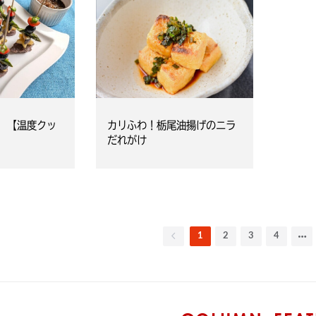
 【温度クッ
カリふわ！栃尾油揚げのニラ
だれがけ
1
2
3
4