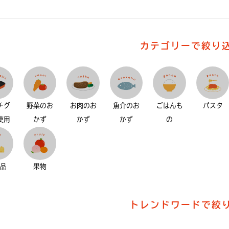
カテゴリーで絞り
チグ
野菜のお
お肉のお
魚介のお
ごはんも
パスタ
使用
かず
かず
かず
の
製品
果物
トレンドワードで絞