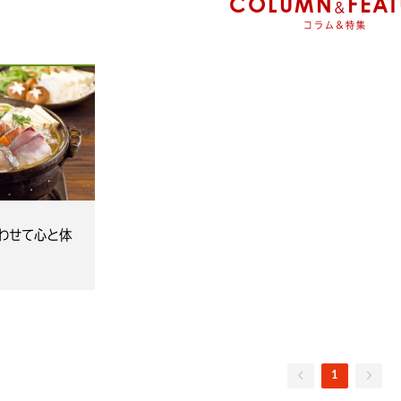
COLUMN
FEAT
&
コラム&特集
わせて心と体
1