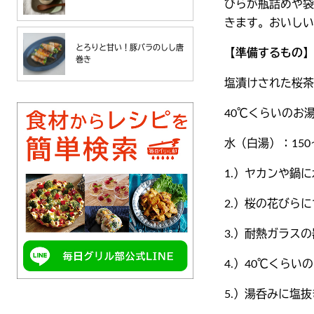
びらが瓶詰めや袋
きます。おいしい
とろりと甘い！豚バラのしし唐
【準備するもの】
巻き
塩漬けされた桜茶
40℃くらいのお
水（白湯）：150〜
1.）ヤカンや鍋に
2.）桜の花びら
3.）耐熱ガラス
4.）40℃くら
5.）湯呑みに塩