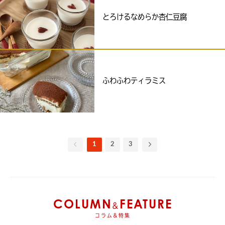
とろけるなめらか杏仁豆腐
ふわふわティラミス
1
2
3
COLUMN
FEATURE
&
コラム&特集