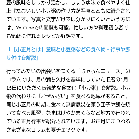
豆の風味をしっかり活かし、しょうゆ味で食べやすく仕
上げたおいしい小豆粥の作り方が写真とともに紹介され
ています。写真と文字だけでは分かりにくいという方に
は、YouTubeでの閲覧も可能。忙しい方や料理初心者で
も気軽に作れるレシピが好評です。
「【小正月とは】意味と小豆粥などの食べ物・行事や飾
り付けを解説」
行ってみたいの出会いをつくる「じゃらんニュース」の
コラムでは、月の満ち欠けを基準にしていた旧暦の1月
15日にいただく伝統的な食文化「小豆粥」を解説。小豆
粥の代わりに「おぜんざい」を食べる地域があること、
同じ小正月の時期に食べて無病息災を願う団子や餅を焼
いて食べる風習、なまはげやかまくらなど地方で行われ
ている正月行事が紹介されています。お正月にまつわる
さまざまなコラムも要チェックです。