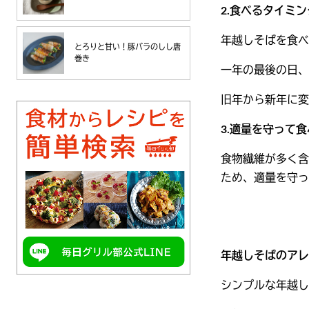
2.食べるタイミ
年越しそばを食べ
とろりと甘い！豚バラのしし唐
巻き
一年の最後の日、
旧年から新年に変
3.適量を守って
食物繊維が多く含
ため、適量を守っ
年越しそばのアレ
シンプルな年越し