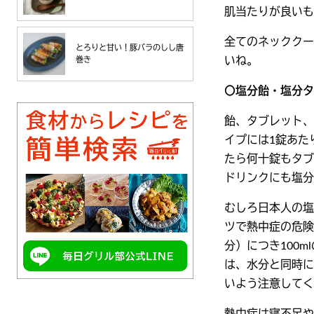
肌当たりが良いも
全てのネッククー
とろりと甘い！豚バラのしし唐
いね。
巻き
〇塩分飴・塩分タ
飴、タブレット、
イプには1錠あた
たら何十錠もタブ
ドリンクにも塩分
むしろ日本人の塩
ツで熱中症の危険
分）につき100
は、水分と同時に
いよう注意してく