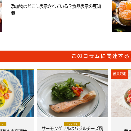
添加物はどこに表示されている？食品表示の豆知
識
このコラムに関連する
部員限定
IPE
RECIPE
サーモングリルのバジルチーズ風