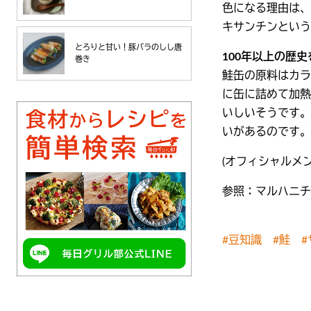
色になる理由は、
キサンチンという
とろりと甘い！豚バラのしし唐
100年以上の歴
巻き
鮭缶の原料はカラ
に缶に詰めて加熱
いしいそうです。
いがあるのです。
(オフィシャルメ
参照：マルハニチ
#豆知識
#鮭