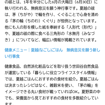
の祓とは、1年を半分にした6月の大晦日（6月30日）に
執り行われる、無病息災を願う神行事です。夏越の祓
は、茅（ちがや）で輪を作り、くぐることで心身を清め
る「茅の輪（ちのわ）くぐり」が恒例となっています。
他にも人の形を模した紙を奉納する「人形代（形代）」
や、夏越の祓の際に食べる三角形の「水無月（みなづ
き）」についてなど、幅広い情報が掲載されています。
健康メニュー｜夏越(なごし)ごはん 無病息災を願う新し
い行事食
健康食品、自然派化粧品などを取り扱う世田谷自然食品
が運営している「暮らしに役立つライフスタイル情報」
では、夏越ごはんにおすすめの食材を紹介。夏越ごはん
は決まったレシピはなく、雑穀米を使い、「茅の輪」を
イメージできる丸い食材が載っていればOK。夏野菜の中
でも、栄養面から見ておすすめの食材を多数紹介してい
ます。